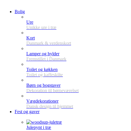
Bolig
Ure
Unikke ure i træ
Kort
Danmark & verdenskort
Lamper og hylder
Fremstillet i Danmark
Toilet og køkken
Toilet og kaffeskilte
Børn og bogstaver
Dekoration til børneværelset
Vægdekorationer
Dansk design til hjemmet
Fest og gaver
Julepynt i træ