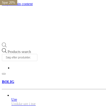
Spar 20%
Spar 20%
Spar 20%
Spar 20%
Skip to main content
Products search
BOLIG
Ure
Unikke ure i træ