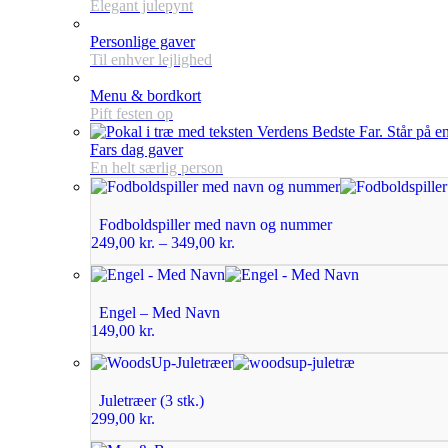
Elegant julepynt
Personlige gaver
Til enhver lejlighed
Menu & bordkort
Pift festen op
Fars dag gaver
En helt særlig person
Fodboldspiller med navn og nummer
249,00
kr.
–
349,00
kr.
Engel – Med Navn
149,00
kr.
Juletræer (3 stk.)
299,00
kr.