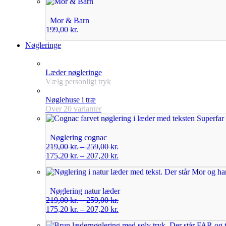
Mor & Barn
199,00
kr.
Nøgleringe
Læder nøgleringe
Vælg personligt tryk
Nøglehuse i træ
Over 20 varianter
Nøglering cognac
219,00
kr.
–
259,00
kr.
175,20
kr.
–
207,20
kr.
Nøglering natur læder
219,00
kr.
–
259,00
kr.
175,20
kr.
–
207,20
kr.