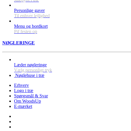
Personlige gaver
Til enhver lejlighed
Menu og bordkort
Pif festen op
NØGLERINGE
Læder nøgleringe
Vælg personligt tryk
Nøglehuse i træ
Erhverv
Logo i træ
Spørgsmål & Svar
Om WoodsUp
E-mærket