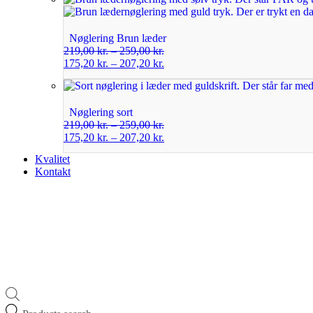
Nøglering Brun læder
219,00
kr.
–
259,00
kr.
175,20
kr.
–
207,20
kr.
Nøglering sort
219,00
kr.
–
259,00
kr.
175,20
kr.
–
207,20
kr.
Kvalitet
Kontakt