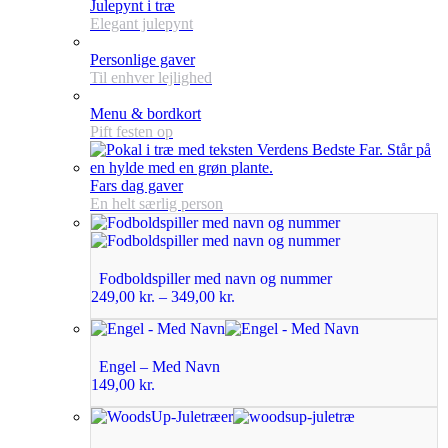
Julepynt i træ
Elegant julepynt
Personlige gaver
Til enhver lejlighed
Menu & bordkort
Pift festen op
Fars dag gaver
En helt særlig person
Fodboldspiller med navn og nummer
249,00
kr.
–
349,00
kr.
Engel – Med Navn
149,00
kr.