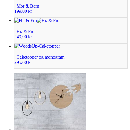
Mor & Barn
199,00
kr.
Hr. & Fru
249,00
kr.
Caketopper og monogram
295,00
kr.