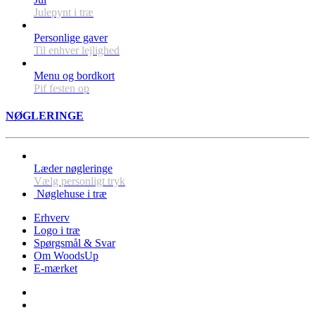
Julepynt i træ
Personlige gaver
Til enhver lejlighed
Menu og bordkort
Pif festen op
NØGLERINGE
Læder nøgleringe
Vælg personligt tryk
Nøglehuse i træ
Erhverv
Logo i træ
Spørgsmål & Svar
Om WoodsUp
E-mærket