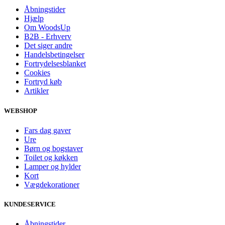
Åbningstider
Hjælp
Om WoodsUp
B2B - Erhverv
Det siger andre
Handelsbetingelser
Fortrydelsesblanket
Cookies
Fortryd køb
Artikler
WEBSHOP
Fars dag gaver
Ure
Børn og bogstaver
Toilet og køkken
Lamper og hylder
Kort
Vægdekorationer
KUNDESERVICE
Åbningstider