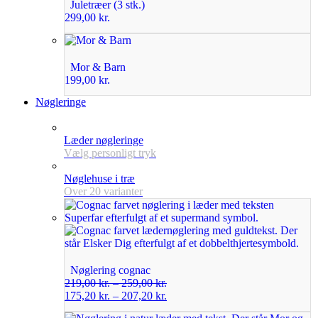
Juletræer (3 stk.)
299,00
kr.
Mor & Barn
199,00
kr.
Nøgleringe
Læder nøgleringe
Vælg personligt tryk
Nøglehuse i træ
Over 20 varianter
Nøglering cognac
219,00
kr.
–
259,00
kr.
175,20
kr.
–
207,20
kr.