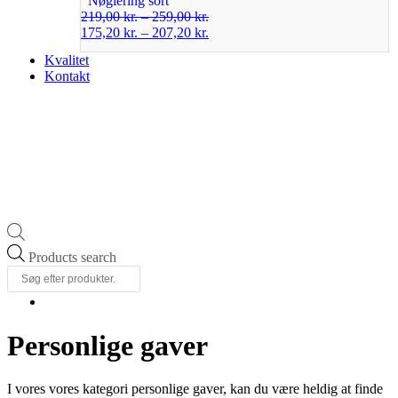
Nøglering sort
219,00
kr.
–
259,00
kr.
175,20
kr.
–
207,20
kr.
Kvalitet
Kontakt
Products search
Personlige gaver
I vores vores kategori personlige gaver, kan du være heldig at finde