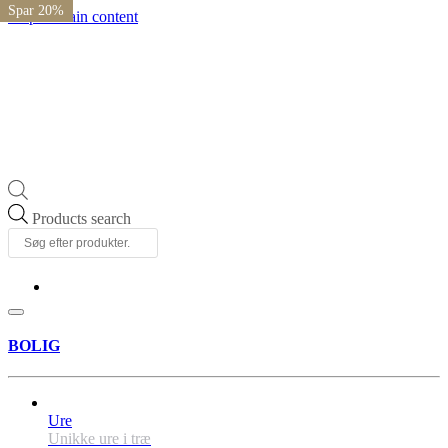
Spar 20%
Spar 20%
Spar 20%
Spar 20%
Skip to main content
Products search
BOLIG
Ure
Unikke ure i træ