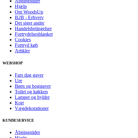
Åbningstider
Hjælp
Om WoodsUp
B2B - Erhverv
Det siger andre
Handelsbetingelser
Fortrydelsesblanket
Cookies
Fortryd køb
Artikler
WEBSHOP
Fars dag gaver
Ure
Børn og bogstaver
Toilet og køkken
Lamper og hylder
Kort
Vægdekorationer
KUNDESERVICE
Åbningstider
Hjælp