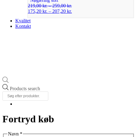
Nøglering sort
219,00
kr.
–
259,00
kr.
175,20
kr.
–
207,20
kr.
Kvalitet
Kontakt
Products search
Fortryd køb
Navn
*