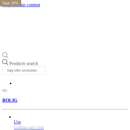
Spar 20%
Spar 20%
Spar 20%
Spar 20%
Skip to main content
Products search
BOLIG
Ure
Unikke ure i træ