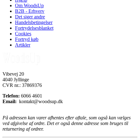
Om WoodsUp
B2B - Erhverv
Det siger andre
Handelsbetingelser
Fortrydelsesblanket
Cookies
Fortryd køb
Artikler
Vibevej 20
4040 Jyllinge
CVR nr.: 37869376
Telefon:
6066 4601
Email:
kontakt@woodsup.dk
På adressen kan varer afhentes efter aftale, som også kan vælges
ved afgivelse af ordre. Det er også denne adresse som bruges til
returnering af ordrer.