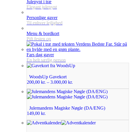
Julepynt i træ
Elegant julepynt
Personlige gaver
Til enhver lejlighed
Menu & bordkort
Pift festen op
Fars dag gaver
En helt særlig person
WoodsUp Gavekort
200,00
kr.
–
3.000,00
kr.
Julemandens Magiske Nøgle (DA/ENG)
149,00
kr.