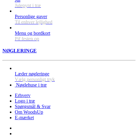
Julepynt i træ
Personlige gaver
Til enhver lejlighed
Menu og bordkort
Pif festen op
NØGLERINGE
Læder nøgleringe
Vælg personligt tryk
Nøglehuse i træ
Erhverv
Logo i træ
Spørgsmål & Svar
Om WoodsUp
E-mærket