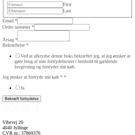
First
Last
Email
*
Ordre nummer
*
Årsag
*
Bekræftelse
*
Ved at afkrydse denne boks bekræfter jeg, at jeg ønsker at
gøre brug af min fortrydelsesret i henhold til gældende
lovgivning og fortryder mit køb.
*
Jeg ønsker at fortryde mit køb *
*
Bekræftelse
nummer
Ja
Bekræft fortrydelse
Vibevej 20
4040 Jyllinge
CVR nr.: 37869376