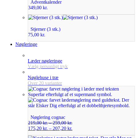
Adventkalender
349,00
kr.
Stjerner (3 stk.)
75,00
kr.
Nøgleringe
Læder nøgleringe
Vælg personligt tryk
Nøglehuse i træ
Over 20 varianter
Nøglering cognac
219,00
kr.
–
259,00
kr.
175,20
kr.
–
207,20
kr.