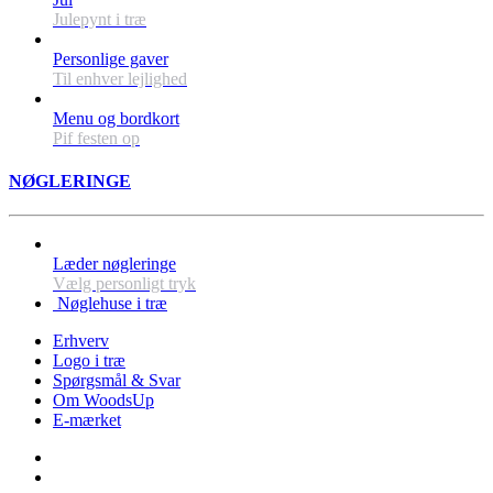
Julepynt i træ
Personlige gaver
Til enhver lejlighed
Menu og bordkort
Pif festen op
NØGLERINGE
Læder nøgleringe
Vælg personligt tryk
Nøglehuse i træ
Erhverv
Logo i træ
Spørgsmål & Svar
Om WoodsUp
E-mærket