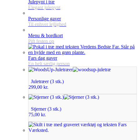
Julepynt i træ
Elegant julepynt
Personlige gaver
Til enhver lejlighed
Menu & bordkort
Pift festen op
Fars dag gaver
En helt særlig person
Juletræer (3 stk.)
299,00
kr.
Stjerner (3 stk.)
75,00
kr.