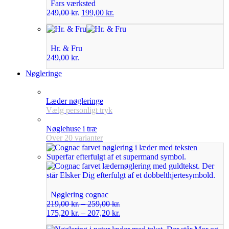
Fars værksted
249,00
kr.
199,00
kr.
Hr. & Fru
249,00
kr.
Nøgleringe
Læder nøgleringe
Vælg personligt tryk
Nøglehuse i træ
Over 20 varianter
Nøglering cognac
219,00
kr.
–
259,00
kr.
175,20
kr.
–
207,20
kr.