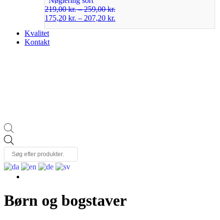
Nøglering sort
219,00
kr.
–
259,00
kr.
175,20
kr.
–
207,20
kr.
Kvalitet
Kontakt
Products
search
Børn og bogstaver