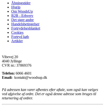
Åbningstider
Hjælp
Om WoodsUp
B2B - Erhverv
Det siger andre
Handelsbetingelser
Fortrydelsesblanket
Cookies
Fortryd køb
Artikler
Vibevej 20
4040 Jyllinge
CVR nr.: 37869376
Telefon:
6066 4601
Email:
kontakt@woodsup.dk
På adressen kan varer afhentes efter aftale, som også kan vælges
ved afgivelse af ordre. Det er også denne adresse som bruges til
returnering af ordrer.