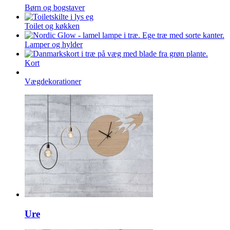
Børn og bogstaver
Toilet og køkken
Lamper og hylder
Kort
Vægdekorationer
Ure