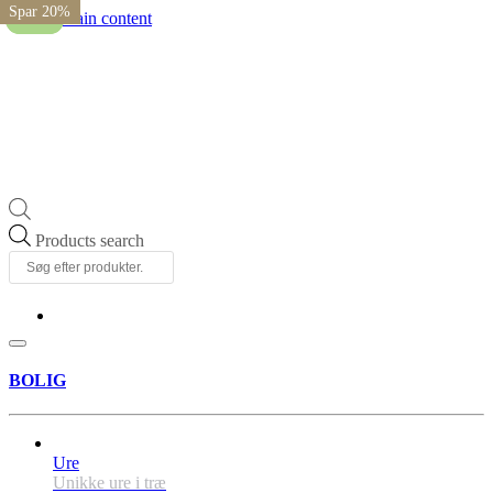
Spar 20%
Spar 20%
Spar 20%
Spar 20%
Skip to main content
Tilbud
Tilbud
Products search
BOLIG
Ure
Unikke ure i træ