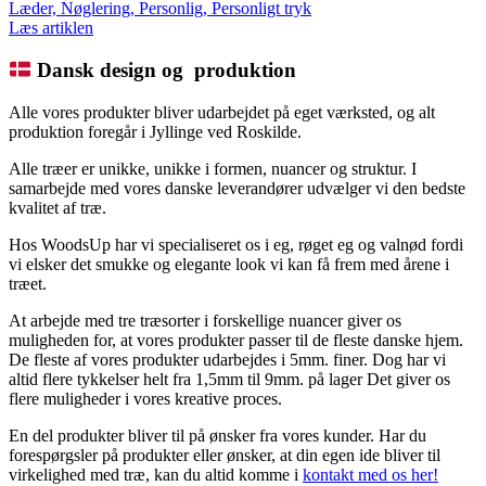
Læder, Nøglering, Personlig, Personligt tryk
Læs artiklen
Dansk design og produktion
Alle vores produkter bliver udarbejdet på eget værksted, og alt
produktion foregår i Jyllinge ved Roskilde.
Alle træer er unikke, unikke i formen, nuancer og struktur. I
samarbejde med vores danske leverandører udvælger vi den bedste
kvalitet af træ.
Hos WoodsUp har vi specialiseret os i eg, røget eg og valnød fordi
vi elsker det smukke og elegante look vi kan få frem med årene i
træet.
At arbejde med tre træsorter i forskellige nuancer giver os
muligheden for, at vores produkter passer til de fleste danske hjem.
De fleste af vores produkter udarbejdes i 5mm. finer. Dog har vi
altid flere tykkelser helt fra 1,5mm til 9mm. på lager Det giver os
flere muligheder i vores kreative proces.
En del produkter bliver til på ønsker fra vores kunder. Har du
forespørgsler på produkter eller ønsker, at din egen ide bliver til
virkelighed med træ, kan du altid komme i
kontakt med os her!