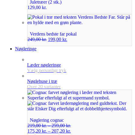
Juletræer (2 stk.)
129,00
kr.
Verdens bedste far pokal
249,00
kr.
199,00
kr.
Nøgleringe
Læder nøgleringe
Vælg personligt tryk
Nøglehuse i træ
Over 20 varianter
Nøglering cognac
219,00
kr.
–
259,00
kr.
175,20
kr.
–
207,20
kr.