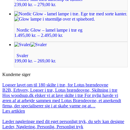
239,00
kr.
–
279,00
kr.
Nordic Glow – lamel lampe i træ eg
1.495,00
kr.
–
2.495,00
kr.
Svaler
199,00
kr.
–
269,00
kr.
Kunderne siger
Logoer lavet om til 180 skilte i træ, for Lotus brændeovne
B2B, Erhverv, Logoer i træ, Lotus brændeovne, Skiltning i træ
Hos woodsup.dk elsker vi at lave skilte i træ For nylig havde vi
æren af at arbejde sammen med Lotus Brændeovne, et anerkendt
firma, der specialiserer sig i at skabe varme og at…
Læs artiklen
Læder nøgleringe med dit eget personligt tryk, du selv kan designe
Læder, Nøglering, Personlig, Personligt tryk