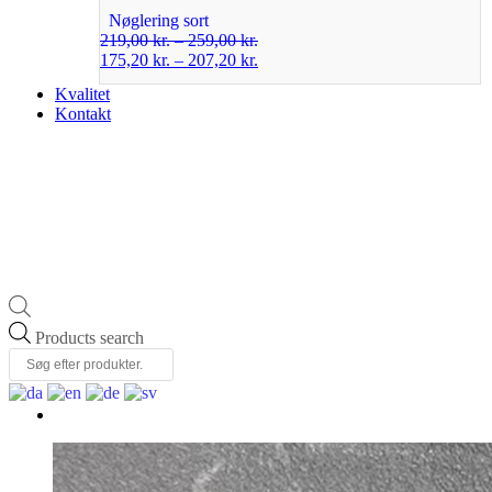
Nøglering sort
219,00
kr.
–
259,00
kr.
175,20
kr.
–
207,20
kr.
Kvalitet
Kontakt
Products search