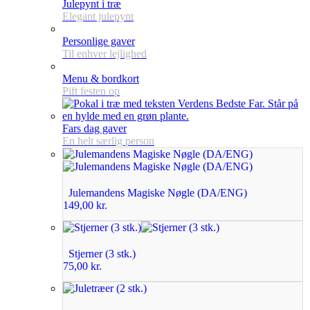
Julepynt i træ
Elegant julepynt
Personlige gaver
Til enhver lejlighed
Menu & bordkort
Pift festen op
Fars dag gaver
En helt særlig person
Julemandens Magiske Nøgle (DA/ENG)
149,00
kr.
Stjerner (3 stk.)
75,00
kr.