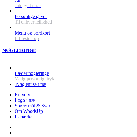
Julepynt i træ
Personlige gaver
Til enhver lejlighed
Menu og bordkort
Pif festen op
NØGLERINGE
Læder nøgleringe
Vælg personligt tryk
Nøglehuse i træ
Erhverv
Logo i træ
Spørgsmål & Svar
Om WoodsUp
E-mærket