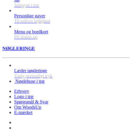
Julepynt i træ
Personlige gaver
Til enhver lejlighed
Menu og bordkort
Pif festen op
NØGLERINGE
Læder nøgleringe
Vælg personligt tryk
Nøglehuse i træ
Erhverv
Logo i træ
Spørgsmål & Svar
Om WoodsUp
E-mærket