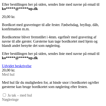
Efter bestillingen her på siden, sendes liste med navne på email til
ko
*****
@
*****
up.dk
20,00
kr.
Bordkort med graveringer til alle fester. Fødselsdag, bryllup, dåb,
konfirmation m.m.
Bordkortene bliver fremstillet i 4mm. egefinér med gravering af
navne til alle gæster. Gæsterne kan tage bordkortet med hjem og
blandt andet benytte det som nøglering.
Efter bestillingen her på siden, sendes liste med navne på email til
ko
*****
@
*****
up.dk
Udvidet beskrivelse
20,00
kr.
Med hul
Med hul får du muligheden for, at binde snor i bordkortet og/eller
gæsterne kan bruge bordkortet som nøglering efter festen.
Ja tak – med hul
Nøgleringe