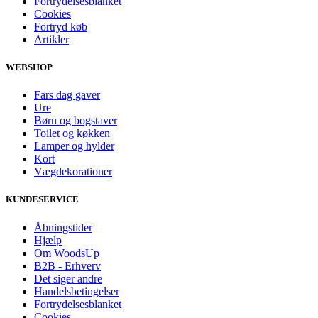
Fortrydelsesblanket
Cookies
Fortryd køb
Artikler
WEBSHOP
Fars dag gaver
Ure
Børn og bogstaver
Toilet og køkken
Lamper og hylder
Kort
Vægdekorationer
KUNDESERVICE
Åbningstider
Hjælp
Om WoodsUp
B2B - Erhverv
Det siger andre
Handelsbetingelser
Fortrydelsesblanket
Cookies