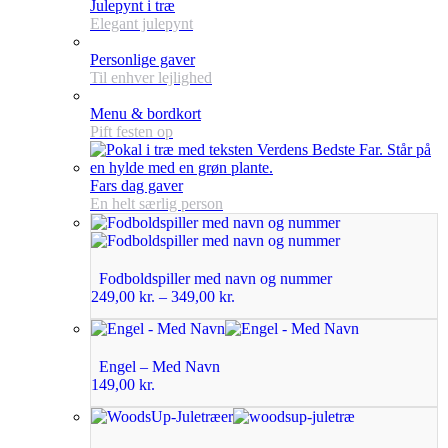
Julepynt i træ
Elegant julepynt
Personlige gaver
Til enhver lejlighed
Menu & bordkort
Pift festen op
Fars dag gaver
En helt særlig person
Fodboldspiller med navn og nummer
249,00
kr.
–
349,00
kr.
Engel – Med Navn
149,00
kr.