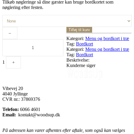
Tilkøb nøgleringe så dine gæster kan bruge bordkortet som
nøglering efter festen.
Quantity
Tilføj til kurv
–
Kategori:
Menu og bordkort i træ
Tag:
Bordkort
Kategori:
Menu og bordkort i træ
Tag:
Bordkort
Beskrivelse:
1
+
Kunderne siger
Vibevej 20
4040 Jyllinge
CVR nr.: 37869376
Telefon:
6066 4601
Email:
kontakt@woodsup.dk
På adressen kan varer afhentes efter aftale, som også kan vælges