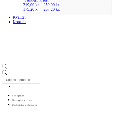
Nøglering sort
219,00
kr.
–
259,00
kr.
175,20
kr.
–
207,20
kr.
Kvalitet
Kontakt
Products
search
Fest og gaver
Menu og bordkort i træ
Bordkort i træ med gravering