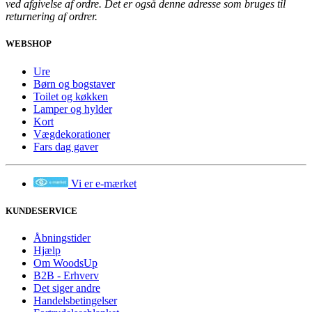
ved afgivelse af ordre. Det er også denne adresse som bruges til
returnering af ordrer.
WEBSHOP
Ure
Børn og bogstaver
Toilet og køkken
Lamper og hylder
Kort
Vægdekorationer
Fars dag gaver
Vi er e-mærket
KUNDESERVICE
Åbningstider
Hjælp
Om WoodsUp
B2B - Erhverv
Det siger andre
Handelsbetingelser