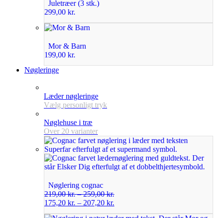
Juletræer (3 stk.)
299,00
kr.
Mor & Barn
199,00
kr.
Nøgleringe
Læder nøgleringe
Vælg personligt tryk
Nøglehuse i træ
Over 20 varianter
Nøglering cognac
219,00
kr.
–
259,00
kr.
175,20
kr.
–
207,20
kr.