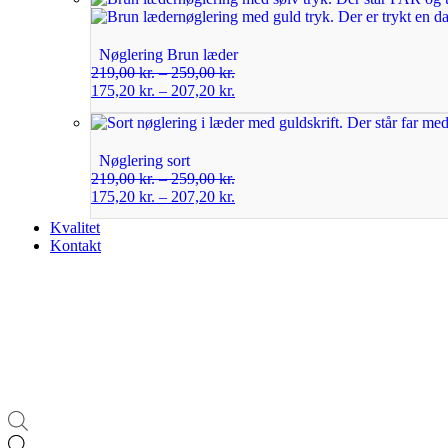
Nøglering Brun læder
219,00
kr.
–
259,00
kr.
175,20
kr.
–
207,20
kr.
Nøglering sort
219,00
kr.
–
259,00
kr.
175,20
kr.
–
207,20
kr.
Kvalitet
Kontakt
Products