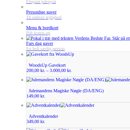
Elegant julepynt
Personlige gaver
Til enhver lejlighed
Menu & bordkort
Pift festen op
Fars dag gaver
En helt særlig person
WoodsUp Gavekort
200,00
kr.
–
3.000,00
kr.
Julemandens Magiske Nøgle (DA/ENG)
149,00
kr.
Adventkalender
349,00
kr.