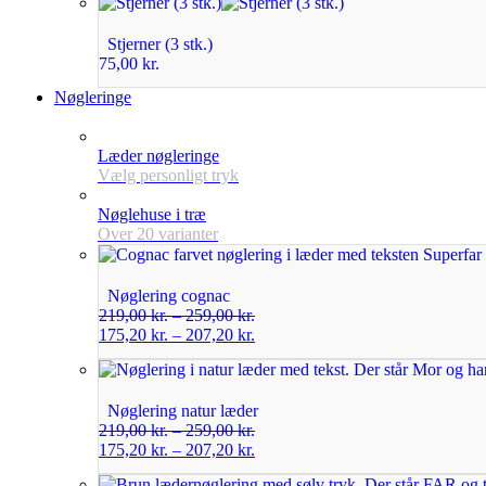
Stjerner (3 stk.)
75,00
kr.
Nøgleringe
Læder nøgleringe
Vælg personligt tryk
Nøglehuse i træ
Over 20 varianter
Nøglering cognac
219,00
kr.
–
259,00
kr.
175,20
kr.
–
207,20
kr.
Nøglering natur læder
219,00
kr.
–
259,00
kr.
175,20
kr.
–
207,20
kr.