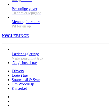
Personlige gaver
Til enhver lejlighed
Menu og bordkort
Pif festen op
NØGLERINGE
Læder nøgleringe
Vælg personligt tryk
Nøglehuse i træ
Erhverv
Logo i træ
Spørgsmål & Svar
Om WoodsUp
E-mærket