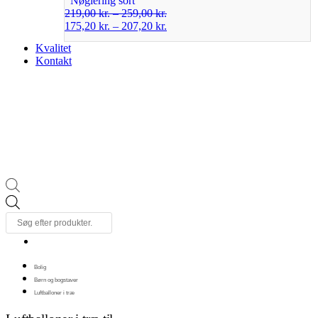
Nøglering sort
219,00
kr.
–
259,00
kr.
175,20
kr.
–
207,20
kr.
Kvalitet
Kontakt
Products
search
Bolig
Børn og bogstaver
Luftballoner i træ