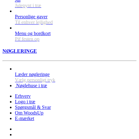
Julepynt i træ
Personlige gaver
Til enhver lejlighed
Menu og bordkort
Pif festen op
NØGLERINGE
Læder nøgleringe
Vælg personligt tryk
Nøglehuse i træ
Erhverv
Logo i træ
Spørgsmål & Svar
Om WoodsUp
E-mærket