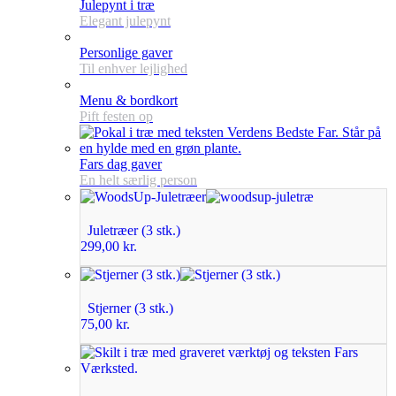
Julepynt i træ
Elegant julepynt
Personlige gaver
Til enhver lejlighed
Menu & bordkort
Pift festen op
Fars dag gaver
En helt særlig person
Juletræer (3 stk.)
299,00
kr.
Stjerner (3 stk.)
75,00
kr.