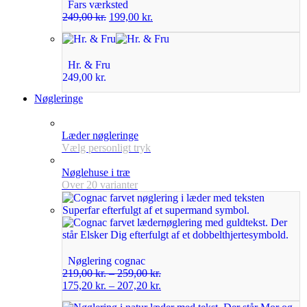
Fars værksted
249,00
kr.
199,00
kr.
Hr. & Fru
249,00
kr.
Nøgleringe
Læder nøgleringe
Vælg personligt tryk
Nøglehuse i træ
Over 20 varianter
Nøglering cognac
219,00
kr.
–
259,00
kr.
175,20
kr.
–
207,20
kr.