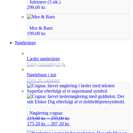
Juletræer (3 stk.)
299,00
kr.
Mor & Barn
199,00
kr.
Nøgleringe
Læder nøgleringe
Vælg personligt tryk
Nøglehuse i træ
Over 20 varianter
Nøglering cognac
219,00
kr.
–
259,00
kr.
175,20
kr.
–
207,20
kr.