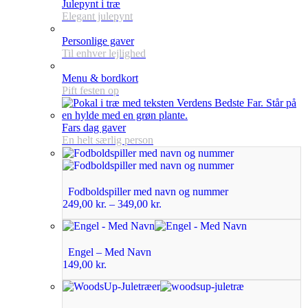
Julepynt i træ
Elegant julepynt
Personlige gaver
Til enhver lejlighed
Menu & bordkort
Pift festen op
Fars dag gaver
En helt særlig person
Fodboldspiller med navn og nummer
249,00
kr.
–
349,00
kr.
Engel – Med Navn
149,00
kr.