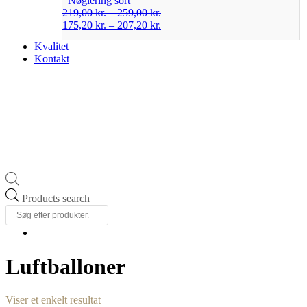
Nøglering sort
219,00
kr.
–
259,00
kr.
175,20
kr.
–
207,20
kr.
Kvalitet
Kontakt
Products search
Luftballoner
Viser et enkelt resultat