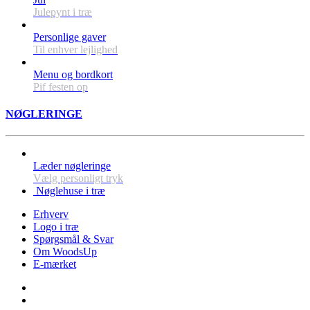
Julepynt i træ
Personlige gaver
Til enhver lejlighed
Menu og bordkort
Pif festen op
NØGLERINGE
Læder nøgleringe
Vælg personligt tryk
Nøglehuse i træ
Erhverv
Logo i træ
Spørgsmål & Svar
Om WoodsUp
E-mærket