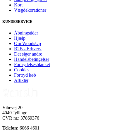
Kort
Vægdekorationer
KUNDESERVICE
Åbningstider
Hjælp
Om WoodsUp
B2B - Erhverv
Det siger andre
Handelsbetingelser
Fortrydelsesblanket
Cookies
Fortryd køb
Artikler
Vibevej 20
4040 Jyllinge
CVR nr.: 37869376
Telefon:
6066 4601