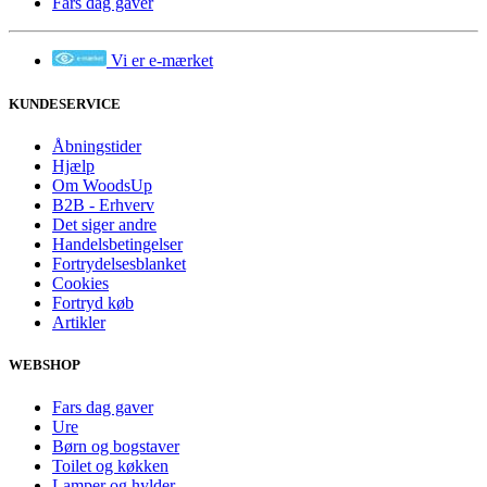
Fars dag gaver
Vi er e-mærket
KUNDESERVICE
Åbningstider
Hjælp
Om WoodsUp
B2B - Erhverv
Det siger andre
Handelsbetingelser
Fortrydelsesblanket
Cookies
Fortryd køb
Artikler
WEBSHOP
Fars dag gaver
Ure
Børn og bogstaver
Toilet og køkken
Lamper og hylder