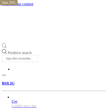
Spar 20%
Spar 20%
Spar 20%
Spar 20%
Skip to main content
Products search
BOLIG
Ure
Unikke ure i træ