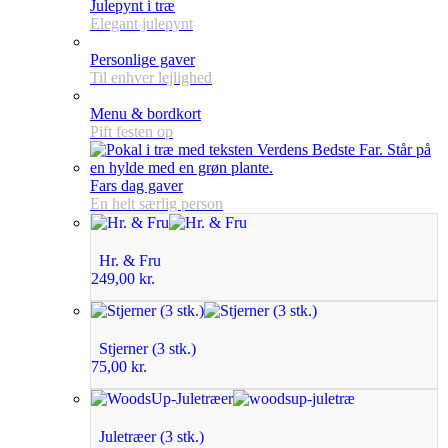
Julepynt i træ
Elegant julepynt
Personlige gaver
Til enhver lejlighed
Menu & bordkort
Pift festen op
Fars dag gaver
En helt særlig person
Hr. & Fru
249,00
kr.
Stjerner (3 stk.)
75,00
kr.
Juletræer (3 stk.)