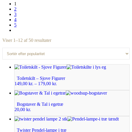
1
2
3
4
5
Viser 1–12 af 50 resultater
Toiletskilt – Sjove Figurer
149,00
kr.
–
179,00
kr.
Bogstaver & Tal i egetræ
20,00
kr.
Twister Pendel-lampe i træ