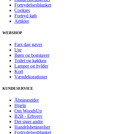
Fortrydelsesblanket
Cookies
Fortryd køb
Artikler
WEBSHOP
Fars dag gaver
Ure
Børn og bogstaver
Toilet og køkken
Lamper og hylder
Kort
Vægdekorationer
KUNDESERVICE
Åbningstider
Hjælp
Om WoodsUp
B2B - Erhverv
Det siger andre
Handelsbetingelser
Fortrydelsesblanket