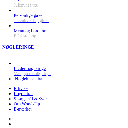
Julepynt i træ
Personlige gaver
Til enhver lejlighed
Menu og bordkort
Pif festen op
NØGLERINGE
Læder nøgleringe
Vælg personligt tryk
Nøglehuse i træ
Erhverv
Logo i træ
Spørgsmål & Svar
Om WoodsUp
E-mærket