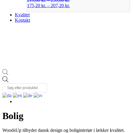
219,00
kr.
–
259,00
kr.
175,20
kr.
–
207,20
kr.
Kvalitet
Kontakt
Products
search
Bolig
WoodsUp tilbyder dansk design og boliginteriør i lækker kvalitet.