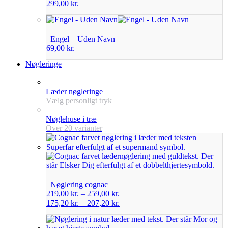
299,00
kr.
Engel – Uden Navn
69,00
kr.
Nøgleringe
Læder nøgleringe
Vælg personligt tryk
Nøglehuse i træ
Over 20 varianter
Nøglering cognac
219,00
kr.
–
259,00
kr.
175,20
kr.
–
207,20
kr.