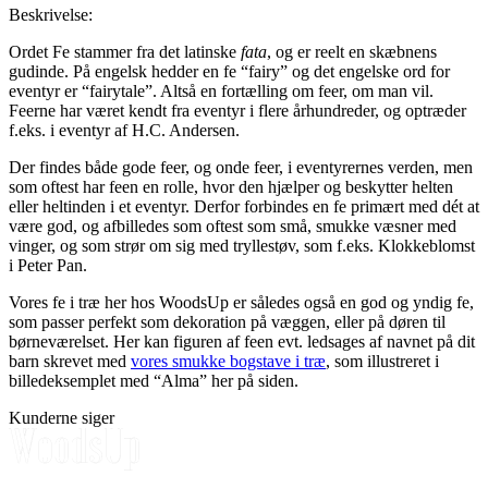
Beskrivelse:
Ordet Fe stammer fra det latinske
fata
, og er reelt en skæbnens
gudinde. På engelsk hedder en fe “fairy” og det engelske ord for
eventyr er “fairytale”. Altså en fortælling om feer, om man vil.
Feerne har været kendt fra eventyr i flere århundreder, og optræder
f.eks. i eventyr af H.C. Andersen.
Der findes både gode feer, og onde feer, i eventyrernes verden, men
som oftest har feen en rolle, hvor den hjælper og beskytter helten
eller heltinden i et eventyr. Derfor forbindes en fe primært med dét at
være god, og afbilledes som oftest som små, smukke væsner med
vinger, og som strør om sig med tryllestøv, som f.eks. Klokkeblomst
i Peter Pan.
Vores fe i træ her hos WoodsUp er således også en god og yndig fe,
som passer perfekt som dekoration på væggen, eller på døren til
børneværelset. Her kan figuren af feen evt. ledsages af navnet på dit
barn skrevet med
vores smukke bogstave i træ
, som illustreret i
billedeksemplet med “Alma” her på siden.
Kunderne siger