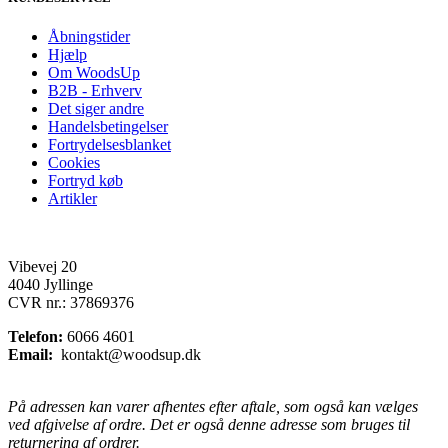
Åbningstider
Hjælp
Om WoodsUp
B2B - Erhverv
Det siger andre
Handelsbetingelser
Fortrydelsesblanket
Cookies
Fortryd køb
Artikler
Vibevej 20
4040 Jyllinge
CVR nr.: 37869376
Telefon:
6066 4601
Email:
kontakt@woodsup.dk
På adressen kan varer afhentes efter aftale, som også kan vælges
ved afgivelse af ordre. Det er også denne adresse som bruges til
returnering af ordrer.