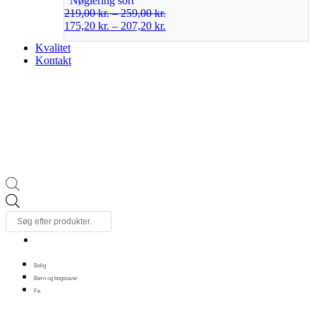
Nøglering sort
219,00
kr.
–
259,00
kr.
175,20
kr.
–
207,20
kr.
Kvalitet
Kontakt
Products
search
Bolig
Børn og bogstaver
Fe