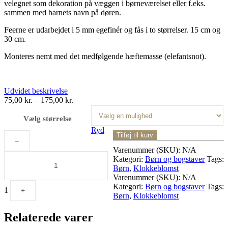
velegnet som dekoration på væggen i børneværelset eller f.eks.
sammen med barnets navn på døren.
Feerne er udarbejdet i 5 mm egefinér og fås i to størrelser. 15 cm og
30 cm.
Monteres nemt med det medfølgende hæftemasse (elefantsnot).
Udvidet beskrivelse
75,00
kr.
–
175,00
kr.
Vælg størrelse
Ryd
Quantity
Tilføj til kurv
–
Varenummer (SKU):
N/A
Kategori:
Børn og bogstaver
Tags:
Børn
,
Klokkeblomst
Varenummer (SKU):
N/A
Kategori:
Børn og bogstaver
Tags:
1
+
Børn
,
Klokkeblomst
Relaterede varer