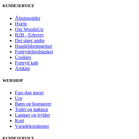
KUNDESERVICE
Åbningstider
Hjælp
Om WoodsUp
B2B - Erhverv
Det siger andre
Handelsbetingelser
Fortrydelsesblanket
Cookies
Fortryd køb
Artikler
WEBSHOP
Fars dag gaver
Ure
Børn og bogstaver
Toilet og køkken
Lamper og hylder
Kort
Vægdekorationer
KUNDESERVICE