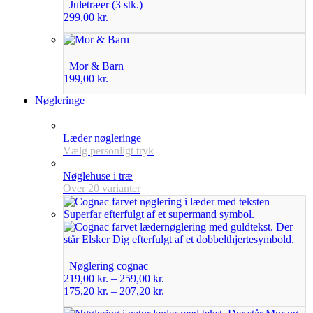
Juletræer (3 stk.)
299,00
kr.
Mor & Barn
199,00
kr.
Nøgleringe
Læder nøgleringe
Vælg personligt tryk
Nøglehuse i træ
Over 20 varianter
Nøglering cognac
219,00
kr.
–
259,00
kr.
175,20
kr.
–
207,20
kr.