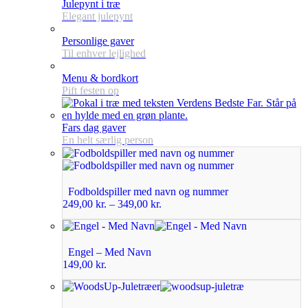
Julepynt i træ
Elegant julepynt
Personlige gaver
Til enhver lejlighed
Menu & bordkort
Pift festen op
Fars dag gaver
En helt særlig person
Fodboldspiller med navn og nummer
249,00
kr.
–
349,00
kr.
Engel – Med Navn
149,00
kr.