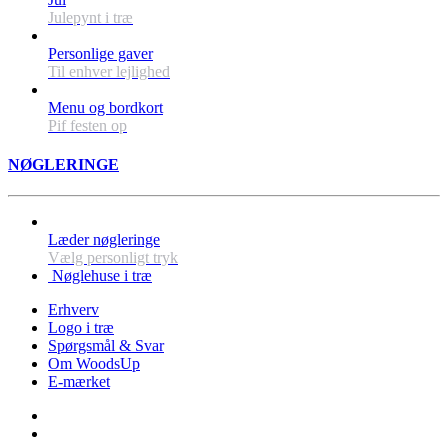
Julepynt i træ
Personlige gaver
Til enhver lejlighed
Menu og bordkort
Pif festen op
NØGLERINGE
Læder nøgleringe
Vælg personligt tryk
Nøglehuse i træ
Erhverv
Logo i træ
Spørgsmål & Svar
Om WoodsUp
E-mærket