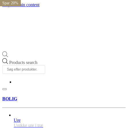
Spar 20%
Spar 20%
Spar 20%
Spar 20%
Skip to main content
Products search
BOLIG
Ure
Unikke ure i træ