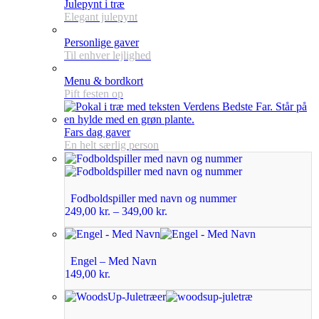
Julepynt i træ
Elegant julepynt
Personlige gaver
Til enhver lejlighed
Menu & bordkort
Pift festen op
Fars dag gaver
En helt særlig person
Fodboldspiller med navn og nummer
249,00
kr.
–
349,00
kr.
Engel – Med Navn
149,00
kr.