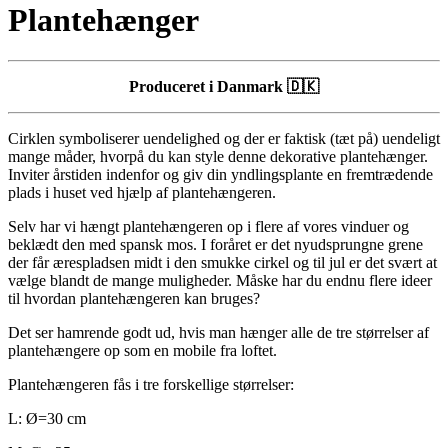
Plantehænger
Produceret i Danmark 🇩🇰
Cirklen symboliserer uendelighed og der er faktisk (tæt på) uendeligt
mange måder, hvorpå du kan style denne dekorative plantehænger.
Inviter årstiden indenfor og giv din yndlingsplante en fremtrædende
plads i huset ved hjælp af plantehængeren.
Selv har vi hængt plantehængeren op i flere af vores vinduer og
beklædt den med spansk mos. I foråret er det nyudsprungne grene
der får ærespladsen midt i den smukke cirkel og til jul er det svært at
vælge blandt de mange muligheder. Måske har du endnu flere ideer
til hvordan plantehængeren kan bruges?
Det ser hamrende godt ud, hvis man hænger alle de tre størrelser af
plantehængere op som en mobile fra loftet.
Plantehængeren fås i tre forskellige størrelser:
L: Ø=30 cm