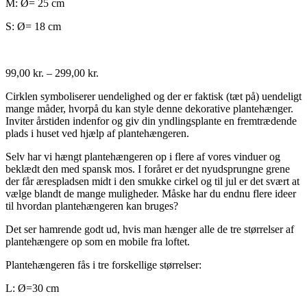
M: Ø= 25 cm
S: Ø= 18 cm
99,00
kr.
–
299,00
kr.
Cirklen symboliserer uendelighed og der er faktisk (tæt på) uendeligt
mange måder, hvorpå du kan style denne dekorative plantehænger.
Inviter årstiden indenfor og giv din yndlingsplante en fremtrædende
plads i huset ved hjælp af plantehængeren.
Selv har vi hængt plantehængeren op i flere af vores vinduer og
beklædt den med spansk mos. I foråret er det nyudsprungne grene
der får ærespladsen midt i den smukke cirkel og til jul er det svært at
vælge blandt de mange muligheder. Måske har du endnu flere ideer
til hvordan plantehængeren kan bruges?
Det ser hamrende godt ud, hvis man hænger alle de tre størrelser af
plantehængere op som en mobile fra loftet.
Plantehængeren fås i tre forskellige størrelser:
L: Ø=30 cm