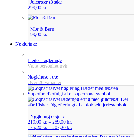
Juletræer (3 stk.)
299,00
kr.
Mor & Barn
199,00
kr.
Nøgleringe
Læder nøgleringe
Vælg personligt tryk
Nøglehuse i træ
Over 20 varianter
Nøglering cognac
219,00
kr.
–
259,00
kr.
175,20
kr.
–
207,20
kr.