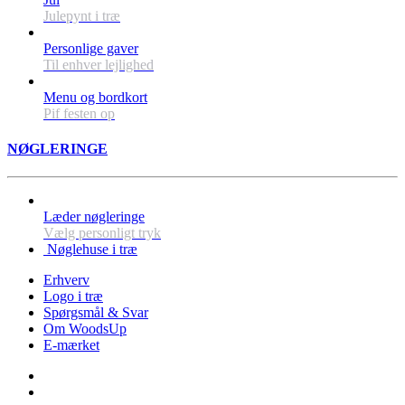
Julepynt i træ
Personlige gaver
Til enhver lejlighed
Menu og bordkort
Pif festen op
NØGLERINGE
Læder nøgleringe
Vælg personligt tryk
Nøglehuse i træ
Erhverv
Logo i træ
Spørgsmål & Svar
Om WoodsUp
E-mærket