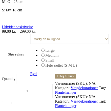
M: Ø= 25 cm
S: Ø= 18 cm
Udvidet beskrivelse
99,00
kr.
–
299,00
kr.
Large
Størrelser
Medium
Small
Hele sættet (S-M-L)
Ryd
Tilføj til kurv
Quantity
–
Varenummer (SKU):
N/A
Kategori:
Vægdekorationer
Tag:
Plantehænger
Varenummer (SKU):
N/A
Kategori:
Vægdekorationer
Tag:
1
+
Plantehænger