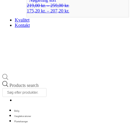
Nøglering sort
219,00
kr.
–
259,00
kr.
175,20
kr.
–
207,20
kr.
Kvalitet
Kontakt
Products search
Bolig
Vægdekorationer
Plantehænger