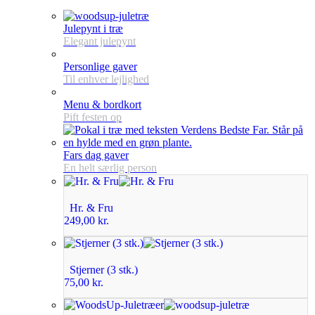
Julepynt i træ
Elegant julepynt
Personlige gaver
Til enhver lejlighed
Menu & bordkort
Pift festen op
Fars dag gaver
En helt særlig person
Hr. & Fru
249,00
kr.
Stjerner (3 stk.)
75,00
kr.