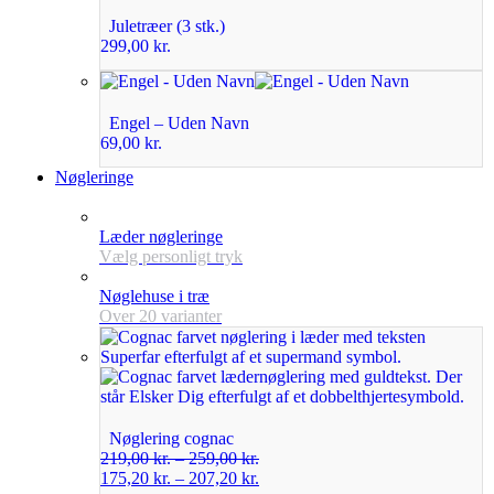
Juletræer (3 stk.)
299,00
kr.
Engel – Uden Navn
69,00
kr.
Nøgleringe
Læder nøgleringe
Vælg personligt tryk
Nøglehuse i træ
Over 20 varianter
Nøglering cognac
219,00
kr.
–
259,00
kr.
175,20
kr.
–
207,20
kr.