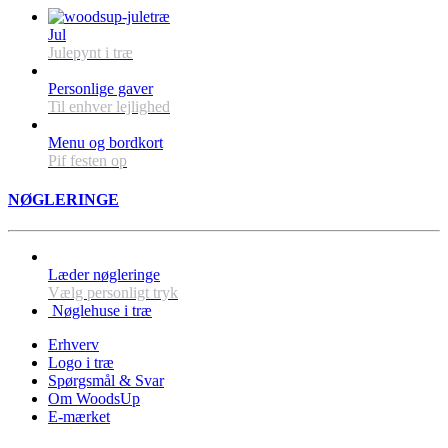
Jul
Julepynt i træ
Personlige gaver
Til enhver lejlighed
Menu og bordkort
Pif festen op
NØGLERINGE
Læder nøgleringe
Vælg personligt tryk
Nøglehuse i træ
Erhverv
Logo i træ
Spørgsmål & Svar
Om WoodsUp
E-mærket