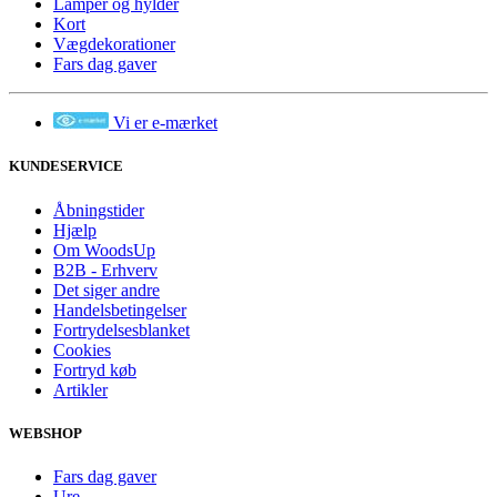
Lamper og hylder
Kort
Vægdekorationer
Fars dag gaver
Vi er e-mærket
KUNDESERVICE
Åbningstider
Hjælp
Om WoodsUp
B2B - Erhverv
Det siger andre
Handelsbetingelser
Fortrydelsesblanket
Cookies
Fortryd køb
Artikler
WEBSHOP
Fars dag gaver
Ure