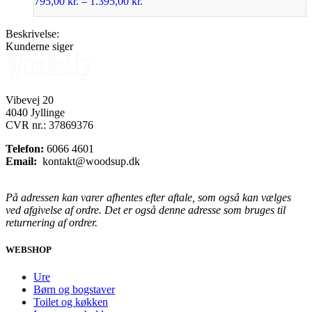
795,00
kr.
–
1.395,00
kr.
Beskrivelse:
Kunderne siger
Vibevej 20
4040 Jyllinge
CVR nr.: 37869376
Telefon:
6066 4601
Email:
kontakt@woodsup.dk
På adressen kan varer afhentes efter aftale, som også kan vælges
ved afgivelse af ordre. Det er også denne adresse som bruges til
returnering af ordrer.
WEBSHOP
Ure
Børn og bogstaver
Toilet og køkken