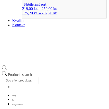
Nøglering sort
219,00
kr.
–
259,00
kr.
175,20
kr.
–
207,20
kr.
Kvalitet
Kontakt
Products search
Bolig
Kort
Norge-kort i træ