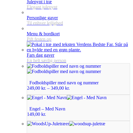
Julepynt i træ
Elegant julepynt
Personlige gaver
Til enhver lejlighed
Menu & bordkort
Pift festen op
Fars dag gaver
En helt særlig person
Fodboldspiller med navn og nummer
249,00
kr.
–
349,00
kr.
Engel – Med Navn
149,00
kr.