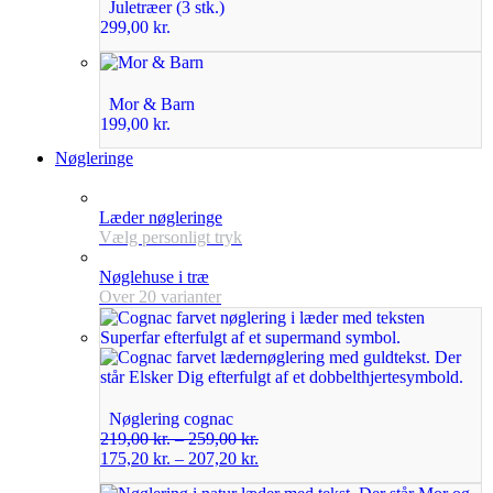
Juletræer (3 stk.)
299,00
kr.
Mor & Barn
199,00
kr.
Nøgleringe
Læder nøgleringe
Vælg personligt tryk
Nøglehuse i træ
Over 20 varianter
Nøglering cognac
219,00
kr.
–
259,00
kr.
175,20
kr.
–
207,20
kr.