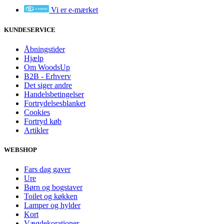
Vi er e-mærket
KUNDESERVICE
Åbningstider
Hjælp
Om WoodsUp
B2B - Erhverv
Det siger andre
Handelsbetingelser
Fortrydelsesblanket
Cookies
Fortryd køb
Artikler
WEBSHOP
Fars dag gaver
Ure
Børn og bogstaver
Toilet og køkken
Lamper og hylder
Kort
Vægdekorationer