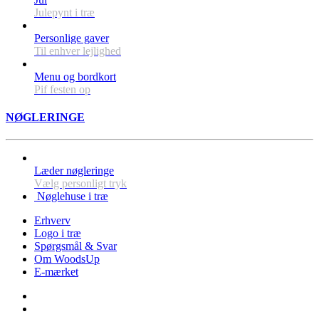
Julepynt i træ
Personlige gaver
Til enhver lejlighed
Menu og bordkort
Pif festen op
NØGLERINGE
Læder nøgleringe
Vælg personligt tryk
Nøglehuse i træ
Erhverv
Logo i træ
Spørgsmål & Svar
Om WoodsUp
E-mærket