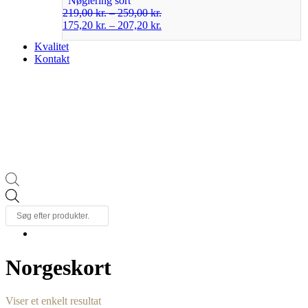
Nøglering sort
219,00
kr.
–
259,00
kr.
175,20
kr.
–
207,20
kr.
Kvalitet
Kontakt
Products
search
Norgeskort
Viser et enkelt resultat