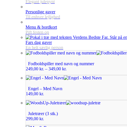
Elegant julepynt
Personlige gaver
Til enhver lejlighed
Menu & bordkort
Pift festen op
Fars dag gaver
En helt særlig person
Fodboldspiller med navn og nummer
249,00
kr.
–
349,00
kr.
Engel – Med Navn
149,00
kr.
Juletræer (3 stk.)
299,00
kr.