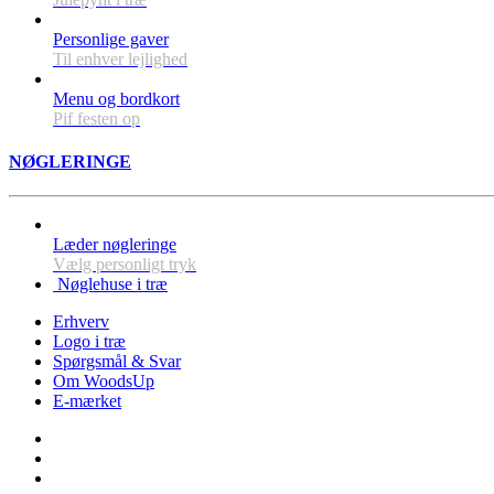
Personlige gaver
Til enhver lejlighed
Menu og bordkort
Pif festen op
NØGLERINGE
Læder nøgleringe
Vælg personligt tryk
Nøglehuse i træ
Erhverv
Logo i træ
Spørgsmål & Svar
Om WoodsUp
E-mærket