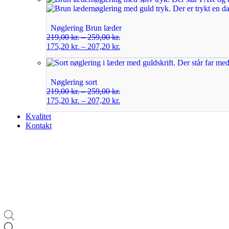
Nøglering Brun læder
219,00
kr.
–
259,00
kr.
175,20
kr.
–
207,20
kr.
Nøglering sort
219,00
kr.
–
259,00
kr.
175,20
kr.
–
207,20
kr.
Kvalitet
Kontakt
Products