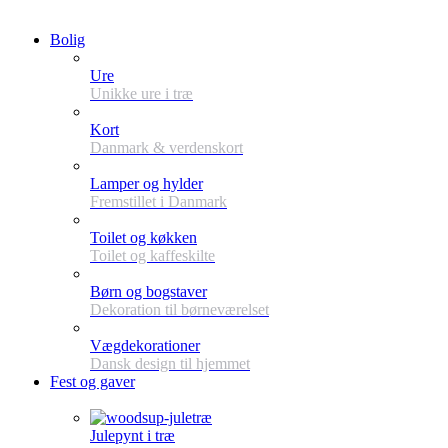
Bolig
Ure
Unikke ure i træ
Kort
Danmark & verdenskort
Lamper og hylder
Fremstillet i Danmark
Toilet og køkken
Toilet og kaffeskilte
Børn og bogstaver
Dekoration til børneværelset
Vægdekorationer
Dansk design til hjemmet
Fest og gaver
Julepynt i træ