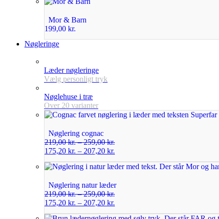
Mor & Barn
199,00
kr.
Nøgleringe
Læder nøgleringe
Vælg personligt tryk
Nøglehuse i træ
Over 20 varianter
Nøglering cognac
219,00
kr.
–
259,00
kr.
175,20
kr.
–
207,20
kr.
Nøglering natur læder
219,00
kr.
–
259,00
kr.
175,20
kr.
–
207,20
kr.