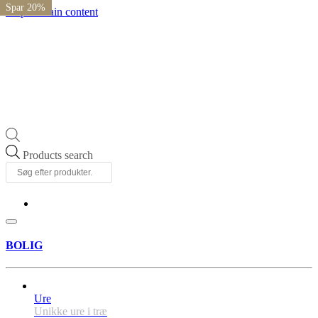
Spar 20%
Spar 20%
Spar 20%
Spar 20%
Skip to main content
Products search
BOLIG
Ure
Unikke ure i træ