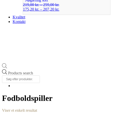
Nøglering sort
219,00
kr.
–
259,00
kr.
175,20
kr.
–
207,20
kr.
Kvalitet
Kontakt
Products search
Fodboldspiller
Viser et enkelt resultat