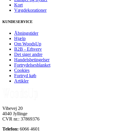
Kort
Vægdekorationer
KUNDESERVICE
Åbningstider
Hjælp
Om WoodsUp
B2B - Erhverv
Det siger andre
Handelsbetingelser
Fortrydelsesblanket
Cookies
Fortryd køb
Artikler
Vibevej 20
4040 Jyllinge
CVR nr.: 37869376
Telefon:
6066 4601