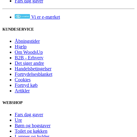
Fars dag gaver
Vi er e-mærket
KUNDESERVICE
Åbningstider
Hjælp
Om WoodsUp
B2B - Erhverv
Det siger andre
Handelsbetingelser
Fortrydelsesblanket
Cookies
Fortryd køb
Artikler
WEBSHOP
Fars dag gaver
Ure
Børn og bogstaver
Toilet og køkken
Lamper og hylder