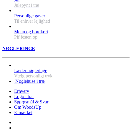
Julepynt i træ
Personlige gaver
Til enhver lejlighed
Menu og bordkort
Pif festen op
NØGLERINGE
Læder nøgleringe
Vælg personligt tryk
Nøglehuse i træ
Erhverv
Logo i træ
Spørgsmål & Svar
Om WoodsUp
E-mærket