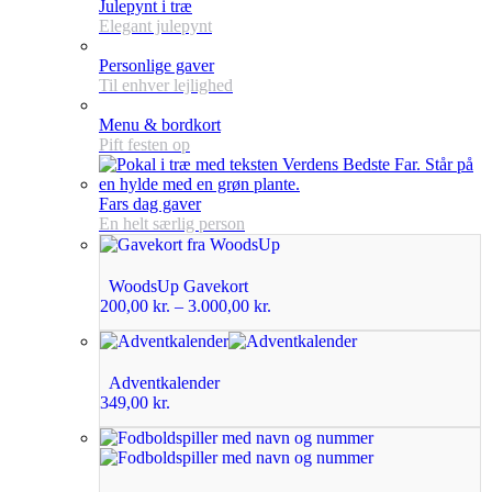
Julepynt i træ
Elegant julepynt
Personlige gaver
Til enhver lejlighed
Menu & bordkort
Pift festen op
Fars dag gaver
En helt særlig person
WoodsUp Gavekort
200,00
kr.
–
3.000,00
kr.
Adventkalender
349,00
kr.