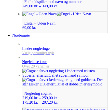
Fodboldspiller med navn og nummer
249,00
kr.
–
349,00
kr.
Engel – Uden Navn
69,00
kr.
Nøgleringe
Læder nøgleringe
Vælg personligt tryk
Nøglehuse i træ
Over 20 varianter
Nøglering cognac
219,00
kr.
–
259,00
kr.
175,20
kr.
–
207,20
kr.