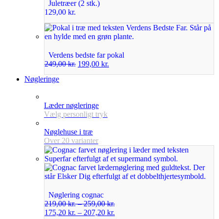
Juletræer (2 stk.)
129,00
kr.
Verdens bedste far pokal
249,00
kr.
199,00
kr.
Nøgleringe
Læder nøgleringe
Vælg personligt tryk
Nøglehuse i træ
Over 20 varianter
Nøglering cognac
219,00
kr.
–
259,00
kr.
175,20
kr.
–
207,20
kr.