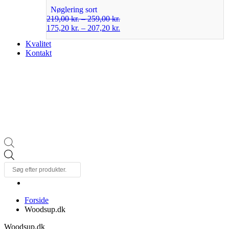
Nøglering sort
219,00
kr.
–
259,00
kr.
175,20
kr.
–
207,20
kr.
Kvalitet
Kontakt
Products
search
Forside
Woodsup.dk
Woodsup.dk