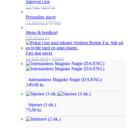
Julepynt i træ
Elegant julepynt
Personlige gaver
Til enhver lejlighed
Menu & bordkort
Pift festen op
Fars dag gaver
En helt særlig person
Julemandens Magiske Nøgle (DA/ENG)
149,00
kr.
Stjerner (3 stk.)
75,00
kr.