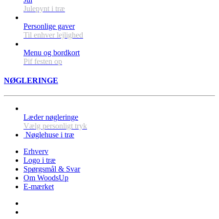
Julepynt i træ
Personlige gaver
Til enhver lejlighed
Menu og bordkort
Pif festen op
NØGLERINGE
Læder nøgleringe
Vælg personligt tryk
Nøglehuse i træ
Erhverv
Logo i træ
Spørgsmål & Svar
Om WoodsUp
E-mærket