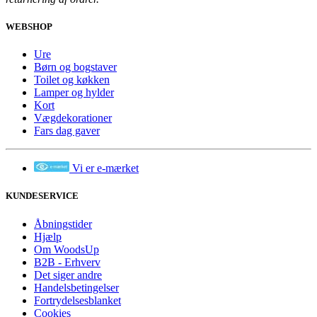
WEBSHOP
Ure
Børn og bogstaver
Toilet og køkken
Lamper og hylder
Kort
Vægdekorationer
Fars dag gaver
Vi er e-mærket
KUNDESERVICE
Åbningstider
Hjælp
Om WoodsUp
B2B - Erhverv
Det siger andre
Handelsbetingelser
Fortrydelsesblanket
Cookies