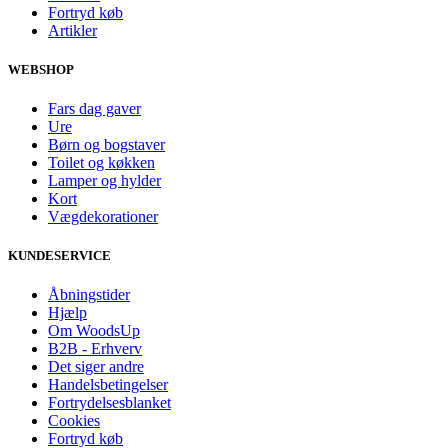
Fortryd køb
Artikler
WEBSHOP
Fars dag gaver
Ure
Børn og bogstaver
Toilet og køkken
Lamper og hylder
Kort
Vægdekorationer
KUNDESERVICE
Åbningstider
Hjælp
Om WoodsUp
B2B - Erhverv
Det siger andre
Handelsbetingelser
Fortrydelsesblanket
Cookies
Fortryd køb