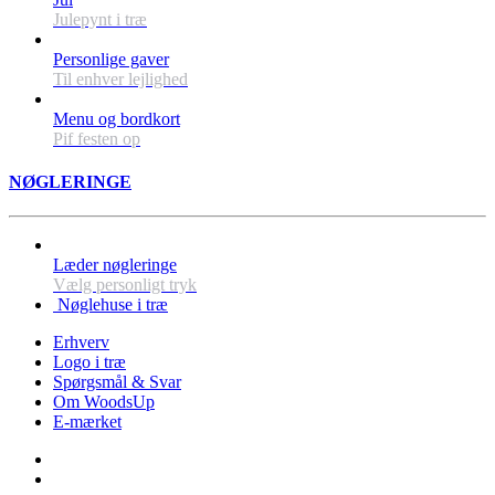
Julepynt i træ
Personlige gaver
Til enhver lejlighed
Menu og bordkort
Pif festen op
NØGLERINGE
Læder nøgleringe
Vælg personligt tryk
Nøglehuse i træ
Erhverv
Logo i træ
Spørgsmål & Svar
Om WoodsUp
E-mærket