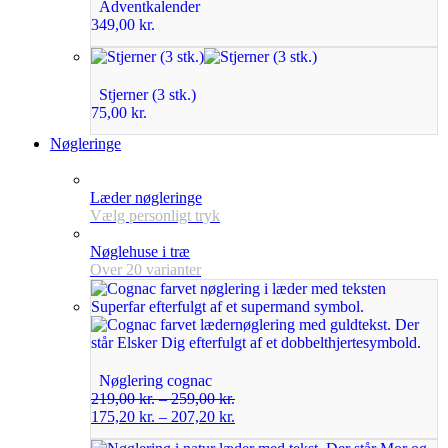
Adventkalender
349,00
kr.
Stjerner (3 stk.)
75,00
kr.
Nøgleringe
Læder nøgleringe
Vælg personligt tryk
Nøglehuse i træ
Over 20 varianter
Nøglering cognac
219,00
kr.
–
259,00
kr.
175,20
kr.
–
207,20
kr.