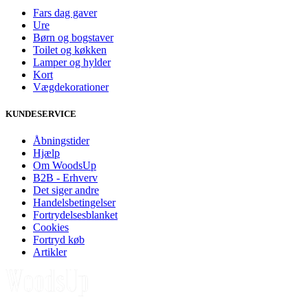
Fars dag gaver
Ure
Børn og bogstaver
Toilet og køkken
Lamper og hylder
Kort
Vægdekorationer
KUNDESERVICE
Åbningstider
Hjælp
Om WoodsUp
B2B - Erhverv
Det siger andre
Handelsbetingelser
Fortrydelsesblanket
Cookies
Fortryd køb
Artikler