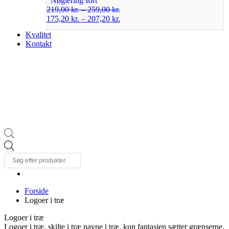
Nøglering sort
219,00
kr.
–
259,00
kr.
175,20
kr.
–
207,20
kr.
Kvalitet
Kontakt
Products
search
Forside
Logoer i træ
Logoer i træ
Logoer i træ, skilte i træ navne i træ, kun fantasien sætter grænserne,