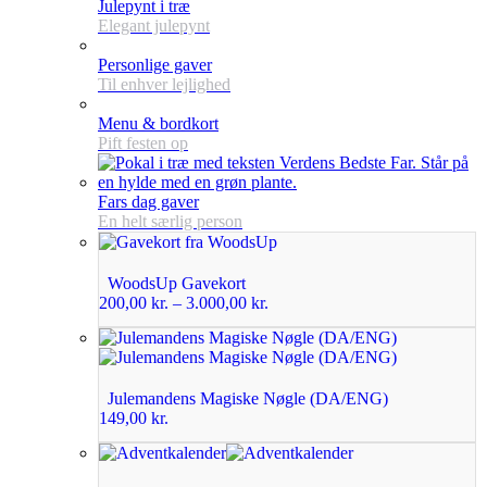
Julepynt i træ
Elegant julepynt
Personlige gaver
Til enhver lejlighed
Menu & bordkort
Pift festen op
Fars dag gaver
En helt særlig person
WoodsUp Gavekort
200,00
kr.
–
3.000,00
kr.
Julemandens Magiske Nøgle (DA/ENG)
149,00
kr.