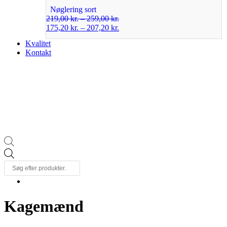
Nøglering sort
219,00
kr.
–
259,00
kr.
175,20
kr.
–
207,20
kr.
Kvalitet
Kontakt
Products
search
Kagemænd