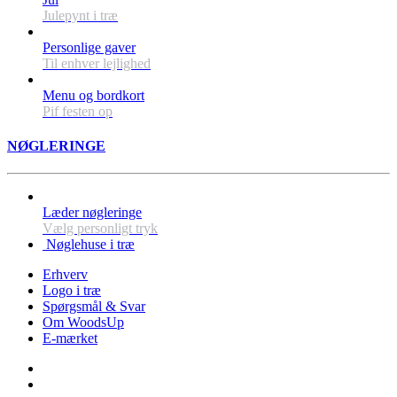
Julepynt i træ
Personlige gaver
Til enhver lejlighed
Menu og bordkort
Pif festen op
NØGLERINGE
Læder nøgleringe
Vælg personligt tryk
Nøglehuse i træ
Erhverv
Logo i træ
Spørgsmål & Svar
Om WoodsUp
E-mærket