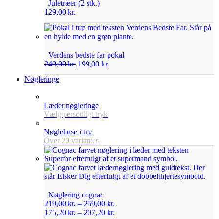
Juletræer (2 stk.)
129,00
kr.
Verdens bedste far pokal
249,00
kr.
199,00
kr.
Nøgleringe
Læder nøgleringe
Vælg personligt tryk
Nøglehuse i træ
Over 20 varianter
Nøglering cognac
219,00
kr.
–
259,00
kr.
175,20
kr.
–
207,20
kr.