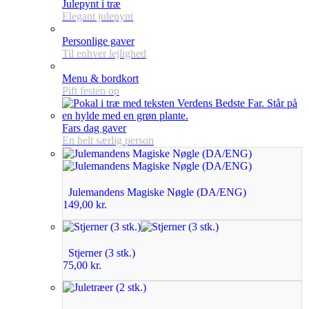
Julepynt i træ
Elegant julepynt
Personlige gaver
Til enhver lejlighed
Menu & bordkort
Pift festen op
Fars dag gaver
En helt særlig person
Julemandens Magiske Nøgle (DA/ENG)
149,00
kr.
Stjerner (3 stk.)
75,00
kr.