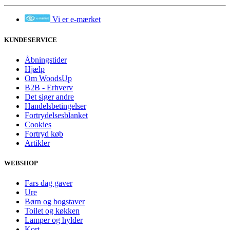
Vi er e-mærket
KUNDESERVICE
Åbningstider
Hjælp
Om WoodsUp
B2B - Erhverv
Det siger andre
Handelsbetingelser
Fortrydelsesblanket
Cookies
Fortryd køb
Artikler
WEBSHOP
Fars dag gaver
Ure
Børn og bogstaver
Toilet og køkken
Lamper og hylder
Kort