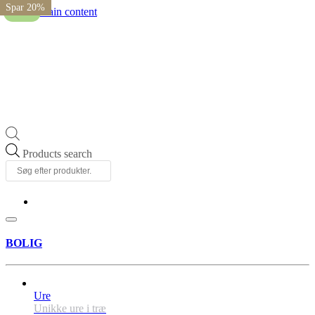
Spar 20%
Spar 20%
Spar 20%
Spar 20%
Skip to main content
Tilbud
Products search
BOLIG
Ure
Unikke ure i træ