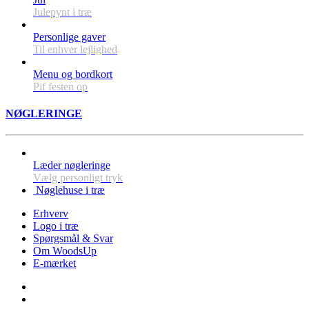
Julepynt i træ
Personlige gaver
Til enhver lejlighed
Menu og bordkort
Pif festen op
NØGLERINGE
Læder nøgleringe
Vælg personligt tryk
Nøglehuse i træ
Erhverv
Logo i træ
Spørgsmål & Svar
Om WoodsUp
E-mærket