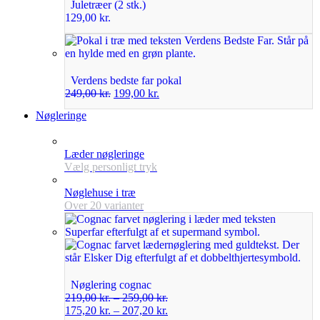
Juletræer (2 stk.)
129,00
kr.
Verdens bedste far pokal
249,00
kr.
199,00
kr.
Nøgleringe
Læder nøgleringe
Vælg personligt tryk
Nøglehuse i træ
Over 20 varianter
Nøglering cognac
219,00
kr.
–
259,00
kr.
175,20
kr.
–
207,20
kr.