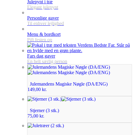
Julepynt i træ
Elegant julepynt
Personlige gaver
Til enhver lejlighed
Menu & bordkort
Pift festen op
Fars dag gaver
En helt særlig person
Julemandens Magiske Nøgle (DA/ENG)
149,00
kr.
Stjerner (3 stk.)
75,00
kr.