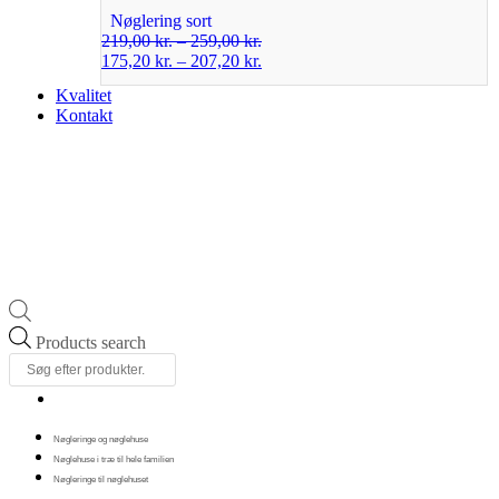
Nøglering sort
219,00
kr.
–
259,00
kr.
175,20
kr.
–
207,20
kr.
Kvalitet
Kontakt
Products search
Nøgleringe og nøglehuse
Nøglehuse i træ til hele familien
Nøgleringe til nøglehuset