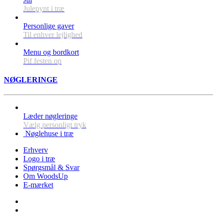
Julepynt i træ
Personlige gaver
Til enhver lejlighed
Menu og bordkort
Pif festen op
NØGLERINGE
Læder nøgleringe
Vælg personligt tryk
Nøglehuse i træ
Erhverv
Logo i træ
Spørgsmål & Svar
Om WoodsUp
E-mærket