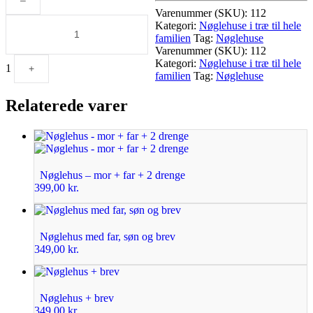
Varenummer (SKU):
112
Kategori:
Nøglehuse i træ til hele
familien
Tag:
Nøglehuse
Varenummer (SKU):
112
Kategori:
Nøglehuse i træ til hele
1
+
familien
Tag:
Nøglehuse
Relaterede varer
Nøglehus – mor + far + 2 drenge
399,00
kr.
Nøglehus med far, søn og brev
349,00
kr.
Nøglehus + brev
349,00
kr.