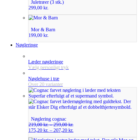
Juletræer (3 stk.)
299,00
kr.
Mor & Barn
199,00
kr.
Nøgleringe
Læder nøgleringe
Vælg personligt tryk
Nøglehuse i træ
Over 20 varianter
Nøglering cognac
219,00
kr.
–
259,00
kr.
175,20
kr.
–
207,20
kr.