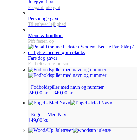
Julepynt i træ
Elegant julepynt
Personlige gaver
Til enhver lejlighed
Menu & bordkort
Pift festen op
Fars dag gaver
En helt særlig person
Fodboldspiller med navn og nummer
249,00
kr.
–
349,00
kr.
Engel – Med Navn
149,00
kr.