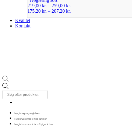
Nøglering sort
219,00
kr.
–
259,00
kr.
175,20
kr.
–
207,20
kr.
Kvalitet
Kontakt
Products
search
Nøgleringe og nøglehuse
Nøglehuse i træ til hele familien
Nøglehus – mor + far + 3 piger + brev