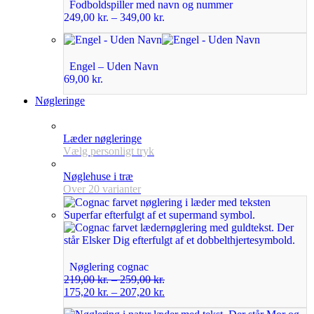
Fodboldspiller med navn og nummer
249,00
kr.
–
349,00
kr.
Engel – Uden Navn
69,00
kr.
Nøgleringe
Læder nøgleringe
Vælg personligt tryk
Nøglehuse i træ
Over 20 varianter
Nøglering cognac
219,00
kr.
–
259,00
kr.
175,20
kr.
–
207,20
kr.