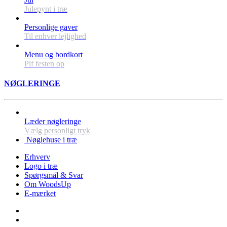
Julepynt i træ
Personlige gaver
Til enhver lejlighed
Menu og bordkort
Pif festen op
NØGLERINGE
Læder nøgleringe
Vælg personligt tryk
Nøglehuse i træ
Erhverv
Logo i træ
Spørgsmål & Svar
Om WoodsUp
E-mærket