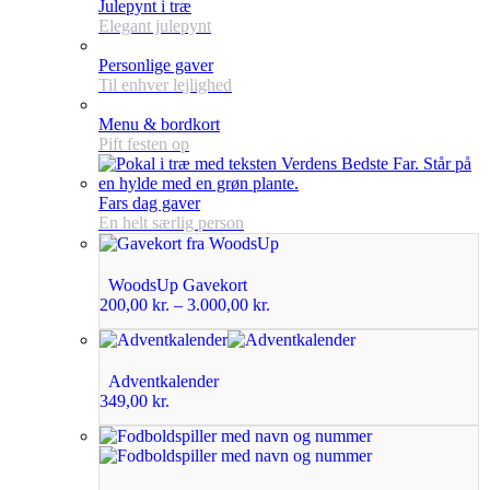
Julepynt i træ
Elegant julepynt
Personlige gaver
Til enhver lejlighed
Menu & bordkort
Pift festen op
Fars dag gaver
En helt særlig person
WoodsUp Gavekort
200,00
kr.
–
3.000,00
kr.
Adventkalender
349,00
kr.