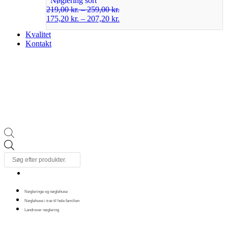
Nøglering sort
219,00
kr.
–
259,00
kr.
175,20
kr.
–
207,20
kr.
Kvalitet
Kontakt
Products
search
Nøgleringe og nøglehuse
Nøglehuse i træ til hele familien
Landrover nøglering