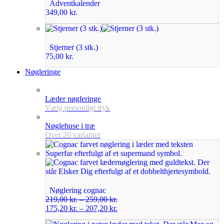
Adventkalender
349,00
kr.
Stjerner (3 stk.)
75,00
kr.
Nøgleringe
Læder nøgleringe
Vælg personligt tryk
Nøglehuse i træ
Over 20 varianter
Nøglering cognac
219,00
kr.
–
259,00
kr.
175,20
kr.
–
207,20
kr.