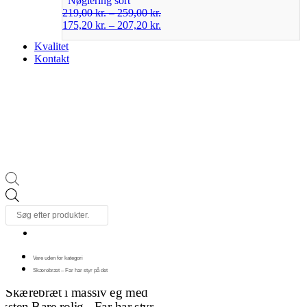
Nøglering sort
219,00
kr.
–
259,00
kr.
175,20
kr.
–
207,20
kr.
Kvalitet
Kontakt
Products
search
Vare uden for kategori
Skærebræt – Far har styr på det