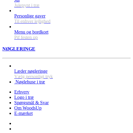
Julepynt i træ
Personlige gaver
Til enhver lejlighed
Menu og bordkort
Pif festen op
NØGLERINGE
Læder nøgleringe
Vælg personligt tryk
Nøglehuse i træ
Erhverv
Logo i træ
Spørgsmål & Svar
Om WoodsUp
E-mærket