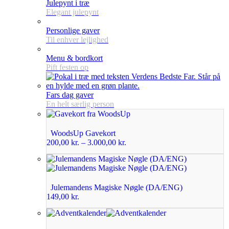
Julepynt i træ
Elegant julepynt
Personlige gaver
Til enhver lejlighed
Menu & bordkort
Pift festen op
Fars dag gaver
En helt særlig person
WoodsUp Gavekort
200,00
kr.
–
3.000,00
kr.
Julemandens Magiske Nøgle (DA/ENG)
149,00
kr.